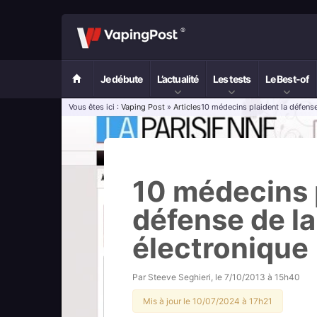
Je débute
L’actualité
Les tests
Le Best-of
Vous êtes ici :
Vaping Post
»
Articles
10 médecins plaident la défense
10 médecins p
défense de la
électronique
Par
Steeve Seghieri
, le
7/10/2013 à 15h40
Mis à jour le 10/07/2024 à 17h21