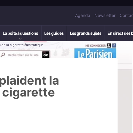
Agenda
Newsletter
Contac
La boîte à questions
Les guides
Les grands sujets
En direct des 
 de la cigarette électronique
laident la
 cigarette