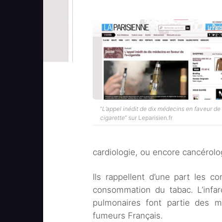
“
L’appel inédit de dix médecins en faveur de l
cigarette
” sur Leparisien.fr
cardiologie, ou encore cancérolo
Ils rappellent d’une part les 
consommation du tabac. L’infa
pulmonaires font partie des m
fumeurs Français.