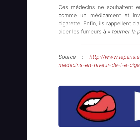
Ces médecins ne souhaitent en
comme un médicament et invite
cigarette. Enfin, ils rappellent cl
aider les fumeurs à «
tourner la 
Source :
http://www.leparisie
medecins-en-faveur-de-l-e-cig