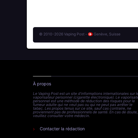
© 2010-2026 Vaping Post -
Genève, Suisse
À propos
Le Vaping Post est un site d'informations internationales sur l
vaporisateur personnel (cigarette électronique). Le vaporisat
personnel est une méthode de réduction des risques pour le
fumeur adulte qui ne veut pas ou qui ne peut pas arrêter le
tabac. Les propos tenus sur ce site, sauf cas contraire, ne
proviennent pas de professionnels de santé. En cas de doute,
veuillez consulter votre médecin.
Contacter la rédaction