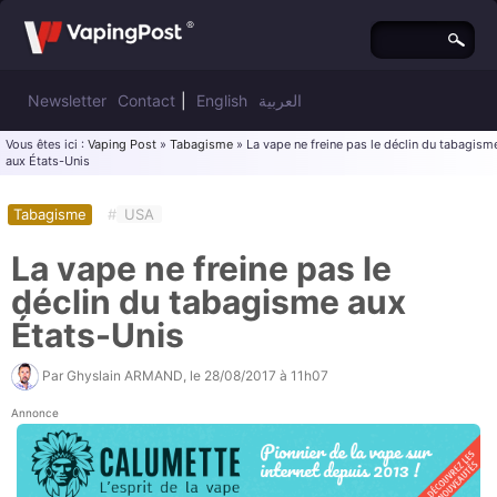
Newsletter
Contact
|
English
العربية
Vous êtes ici :
Vaping Post
»
Tabagisme
» La vape ne freine pas le déclin du tabagism
aux États-Unis
Tabagisme
#
USA
La vape ne freine pas le
déclin du tabagisme aux
États-Unis
Par
Ghyslain ARMAND
, le
28/08/2017 à 11h07
Annonce