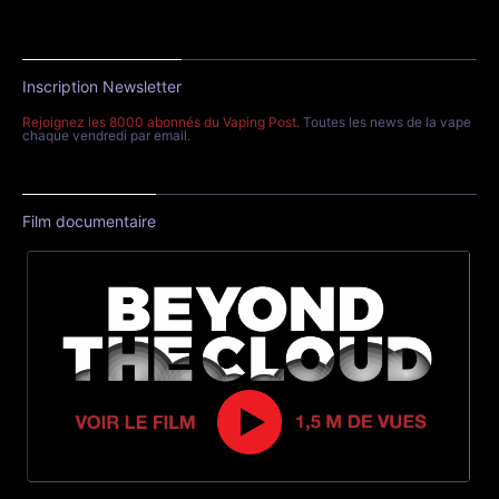
Tout savoir sur le fonctionnement d'une cigarette
électronique
Tout savoir pour bien choisir les accus de sa box
électronique
Tout savoir sur la composition des e-liquides
Tout savoir sur la nicotine
Tout savoir sur les sels de nicotine
Tout savoir sur le CBD
Tout savoir sur JNR
Tout savoir sur la glycérine végétale (VG)
Tout savoir sur le propylène glycol (PG)
20 méthodes pour arrêter de fumer
Testez votre dépendance à la nicotine
La grande histoire de la vape en France
L'article 23 et le PLF 2026 en France
Les investissements de Big Tobacco dans les produits
sans combustion
Calculateur e-liquide DIY