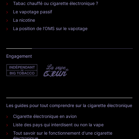
Restez connecté
Statistiques
1294
7351
247 000
REVUES
ARTICLES
PAGES VUES / MOIS
Les grands sujets
Directive européenne (TPD)
Le CBD et la cigarette électronique
Vapoter dans les lieux publics
Effets du vapotage sur les poumons