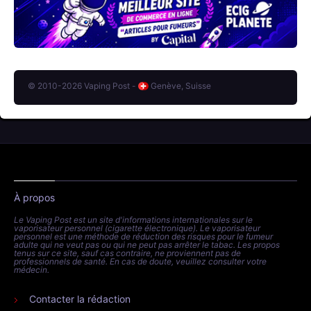
© 2010-2026 Vaping Post -
Genève, Suisse
À propos
Le Vaping Post est un site d'informations internationales sur le
vaporisateur personnel (cigarette électronique). Le vaporisateur
personnel est une méthode de réduction des risques pour le fumeur
adulte qui ne veut pas ou qui ne peut pas arrêter le tabac. Les propos
tenus sur ce site, sauf cas contraire, ne proviennent pas de
professionnels de santé. En cas de doute, veuillez consulter votre
médecin.
Contacter la rédaction