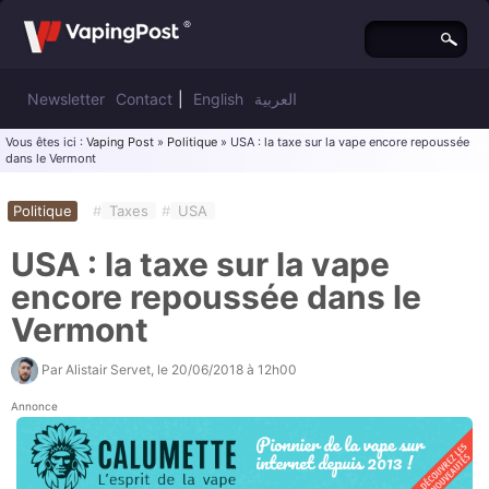
Newsletter
Contact
|
English
العربية
Vous êtes ici :
Vaping Post
»
Politique
» USA : la taxe sur la vape encore repoussée
dans le Vermont
Politique
#
Taxes
#
USA
USA : la taxe sur la vape
encore repoussée dans le
Vermont
Par
Alistair Servet
, le
20/06/2018 à 12h00
Annonce