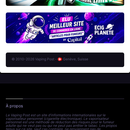
© 2010-2026 Vaping Post -
Genève, Suisse
À propos
Le Vaping Post est un site d'informations internationales sur le
vaporisateur personnel (cigarette électronique). Le vaporisateur
personnel est une méthode de réduction des risques pour le fumeur
adulte qui ne veut pas ou qui ne peut pas arrêter le tabac. Les propos
tenus sur ce site, sauf cas contraire, ne proviennent pas de