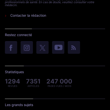
professionnels de santé. En cas de doute, veuillez consulter votre
médecin.
Contacter la rédaction
Restez connecté
Statistiques
1294
7351
247 000
REVUES
ARTICLES
PAGES VUES / MOIS
Les grands sujets