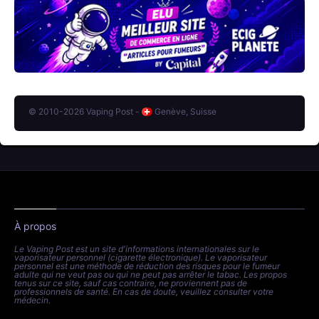
© 2010-2026 Vaping Post -
Genève, Suisse
À propos
Le Vaping Post est un site d'informations internationales sur le
vaporisateur personnel (cigarette électronique). Le vaporisateur
personnel est une méthode de réduction des risques pour le fumeur
adulte qui ne veut pas ou qui ne peut pas arrêter le tabac. Les propos
tenus sur ce site, sauf cas contraire, ne proviennent pas de
professionnels de santé. En cas de doute, veuillez consulter votre
médecin.