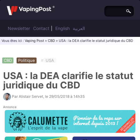
Newsletter
Contact
|
English
العربية
Vous êtes ici :
Vaping Post
»
CBD
» USA : la DEA clarifie le statut juridique du CBD
CBD
Politique
#
USA
USA : la DEA clarifie le statut
juridique du CBD
Par
Alistair Servet
, le
29/05/2018 à 14h35
Annonce