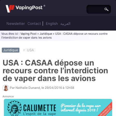
Newsletter
Contact
|
English
العربية
Vous êtes ici :
Vaping Post
»
Juridique
» USA : CASAA dépose un recours contre
l’interdiction de vaper dans les avions
Juridique
#
USA
USA : CASAA dépose un
recours contre l’interdiction
de vaper dans les avions
Par
Nathalie Dunand
, le
29/04/2016 à 12h58
Annonce