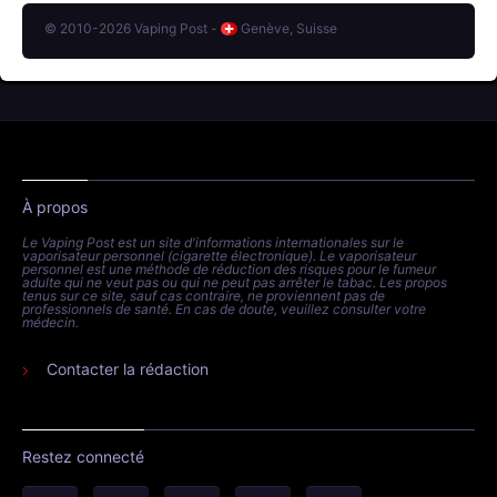
© 2010-2026 Vaping Post -
Genève, Suisse
À propos
Le Vaping Post est un site d'informations internationales sur le
vaporisateur personnel (cigarette électronique). Le vaporisateur
personnel est une méthode de réduction des risques pour le fumeur
adulte qui ne veut pas ou qui ne peut pas arrêter le tabac. Les propos
tenus sur ce site, sauf cas contraire, ne proviennent pas de
professionnels de santé. En cas de doute, veuillez consulter votre
médecin.
Contacter la rédaction
Restez connecté