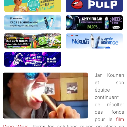
Jan Kounen
et son
équipe
continuent
de récolter
des fonds
pour le
film
Vape Wave
. Parmi les solutions mises en place se