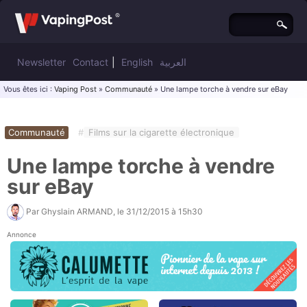
Newsletter
Contact
|
English
العربية
Vous êtes ici :
Vaping Post
»
Communauté
» Une lampe torche à vendre sur eBay
Communauté
#
Films sur la cigarette électronique
Une lampe torche à vendre
sur eBay
Par
Ghyslain ARMAND
, le
31/12/2015 à 15h30
Annonce