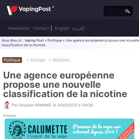
Newsletter
Contact
|
English
العربية
Vous êtes ici :
Vaping Post
»
Politique
» Une agence européenne propose une nouvelle
classification de la nicotine
Politique
#
Europe
#
Nicotine
Une agence européenne
propose une nouvelle
classification de la nicotine
Par
Ghyslain ARMAND
, le
24/05/2015 à 10h38
Annonce