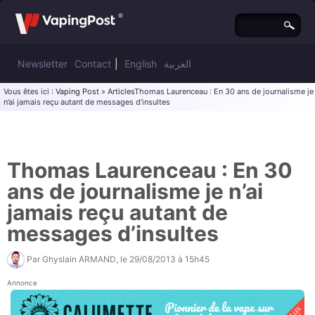
Newsletter
Contact
|
English
العربية
Vous êtes ici :
Vaping Post
»
Articles
Thomas Laurenceau : En 30 ans de journalisme je
n’ai jamais reçu autant de messages d’insultes
Thomas Laurenceau : En 30
ans de journalisme je n’ai
jamais reçu autant de
messages d’insultes
Par
Ghyslain ARMAND
, le
29/08/2013 à 15h45
Annonce