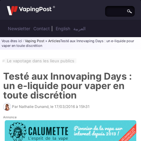
Newsletter
Contact
|
English
العربية
Vous êtes ici :
Vaping Post
»
Articles
Testé aux Innovaping Days : un e-liquide pour
vaper en toute discrétion
#
Le vapotage dans les lieux publics
Testé aux Innovaping Days :
un e-liquide pour vaper en
toute discrétion
Par
Nathalie Dunand
, le
17/03/2016 à 15h31
Annonce