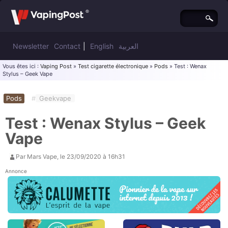
Newsletter
Contact
|
English
العربية
Vous êtes ici :
Vaping Post
»
Test cigarette électronique
»
Pods
» Test : Wenax
Stylus – Geek Vape
Pods
#
Geekvape
Test : Wenax Stylus – Geek
Vape
Par
Mars Vape
, le
23/09/2020 à 16h31
Annonce