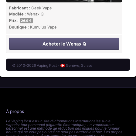
Fabricant :
Geek Vape
Modèle :
Wenax Q
Prix :
26.9 €
Boutique :
Kumulus Vape
Acheter le Wenax Q
© 2010-2026 Vaping Post -
Genève, Suisse
À propos
Le Vaping Post est un site d'informations internationales sur le
vaporisateur personnel (cigarette électronique). Le vaporisateur
personnel est une méthode de réduction des risques pour le fumeur
adulte qui ne veut pas ou qui ne peut pas arrêter le tabac. Les propos
tenus sur ce site, sauf cas contraire, ne proviennent pas de