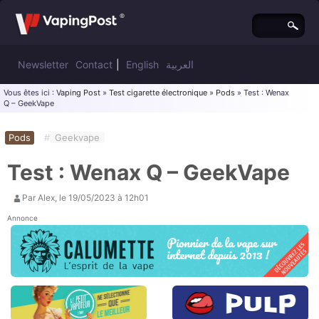
Newsletter
Contact
|
English
العربية
Vous êtes ici :
Vaping Post
»
Test cigarette électronique
»
Pods
» Test : Wenax
Q – GeekVape
Pods
#
Geekvape
Test : Wenax Q – GeekVape
Par
Alex
, le
19/05/2023 à 12h01
Annonce