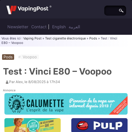
Newsletter
Contact
|
English
العربية
Vous êtes ici :
Vaping Post
»
Test cigarette électronique
»
Pods
» Test : Vinci
E80 – Voopoo
Pods
#
Voopoo
Test : Vinci E80 – Voopoo
Par
Alex
, le
8/08/2025 à 17h34
Annonce