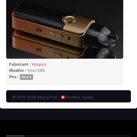
Fabricant :
Voopoo
Modèle :
Vinci E80
Prix :
45.9 €
© 2010-2026 Vaping Post -
Genève, Suisse