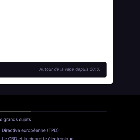
Autour de la vape depuis 2010.
s grands sujets
Directive européenne (TPD)
Le CBD et la cigarette électronique