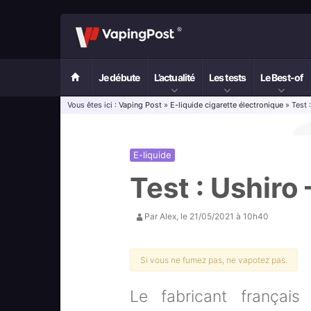
Je débute
L’actualité
Les tests
Le Best-of
Vous êtes ici :
Vaping Post
»
E-liquide cigarette électronique
» Test 
E-liquide
Test : Ushiro 
Par
Alex
, le
21/05/2021 à 10h40
Si vous ne fumez pas, ne vapotez pas.
Le fabricant français