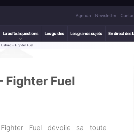
Agenda
Newsletter
Contac
La boîte à questions
Les guides
Les grands sujets
En direct des 
: Ushiro – Fighter Fuel
– Fighter Fuel
 Fighter Fuel dévoile sa toute