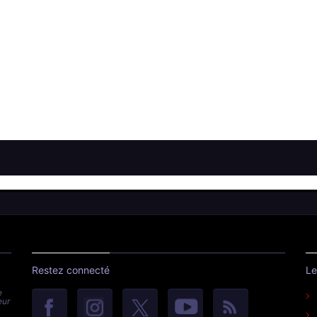
Restez connecté
Le
e
eur