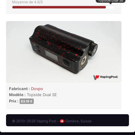
Topside Dual SE
Moyenne de 4.6/5
Fabricant :
Dovpo
Modèle :
Topside Dual SE
Prix :
83.19 €
© 2010-2026 Vaping Post -
Genève, Suisse