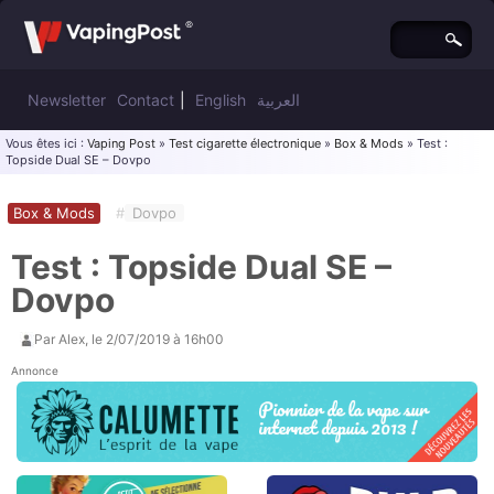
Newsletter
Contact
|
English
العربية
Vous êtes ici :
Vaping Post
»
Test cigarette électronique
»
Box & Mods
» Test :
Topside Dual SE – Dovpo
Box & Mods
#
Dovpo
Test : Topside Dual SE –
Dovpo
Par
Alex
, le
2/07/2019 à 16h00
Annonce