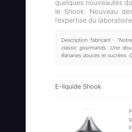
quelques nouveautés d
le Shook. Nouveau desi
l’expertise du laboratoir
Description fabricant : “
Notr
classic gourmands. Une dou
Bananes douces et sucrées. 
E-liquide Shook
P
g
p