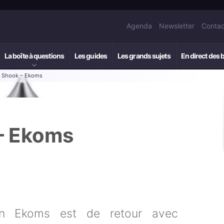
Agenda
Newsletter
Contac
La boîte à questions
Les guides
Les grands sujets
En direct des 
: Shook – Ekoms
 – Ekoms
ain Ekoms est de retour avec