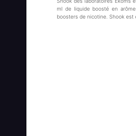
Shook des laboratoires Ekoms e
ml de liquide boosté en arôme
boosters de nicotine. Shook es