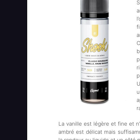
S
a
l
f
a
C
b
p
r
p
U
u
a
r
La vanille est légère et fine et
ambré est délicat mais suffisam