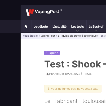
Je débute
L’actualité
Les tests
Le Best-of
Vous êtes ici :
Vaping Post
»
E-liquide cigarette électronique
» Test 
E-liquide
Test : Shook
Par
Alex
, le
10/06/2022 à 17h35
Si vous ne fumez pas, ne vapotez pas.
Le fabricant toulous