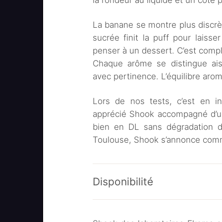
la rondeur au liquide et un côté 
La banane se montre plus discrèt
sucrée finit la puff pour laiss
penser à un dessert. C’est compl
Chaque arôme se distingue ais
avec pertinence. L’équilibre arom
Lors de nos tests, c’est en in
apprécié Shook accompagné d’un
bien en DL sans dégradation 
Toulouse, Shook s’annonce comm
Disponibilité