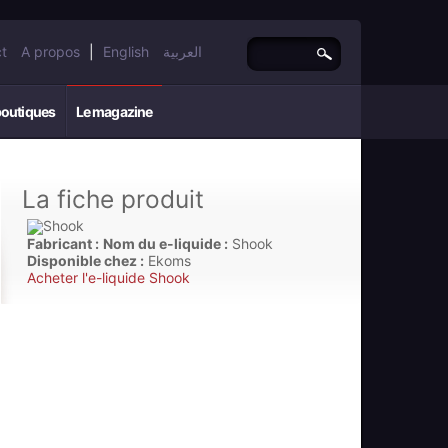
t
A propos
|
English
العربية
boutiques
Le magazine
La fiche produit
Fabricant :
Nom du e-liquide :
Shook
Disponible chez :
Ekoms
Acheter l'e-liquide Shook