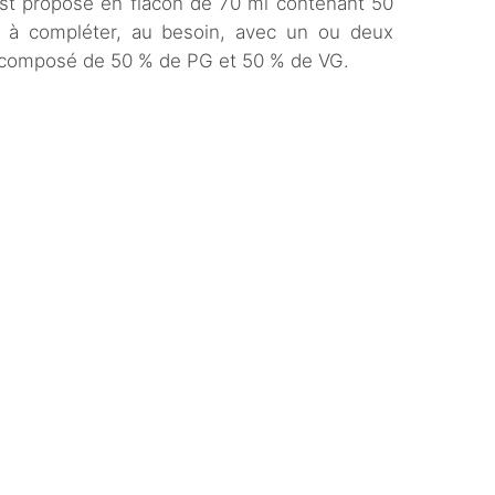
st proposé en flacon de 70 ml contenant 50
 à compléter, au besoin, avec un ou deux
t composé de 50 % de PG et 50 % de VG.