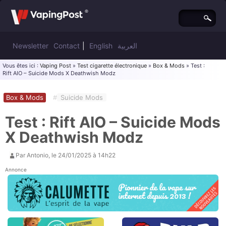
Newsletter
Contact
|
English
العربية
Vous êtes ici :
Vaping Post
»
Test cigarette électronique
»
Box & Mods
» Test :
Rift AIO – Suicide Mods X Deathwish Modz
Box & Mods
#
Suicide Mods
Test : Rift AIO – Suicide Mods
X Deathwish Modz
Par
Antonio
, le
24/01/2025 à 14h22
Annonce