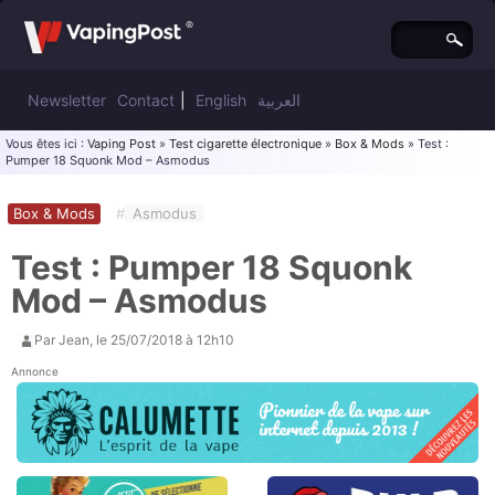
Newsletter
Contact
|
English
العربية
Vous êtes ici :
Vaping Post
»
Test cigarette électronique
»
Box & Mods
» Test :
Pumper 18 Squonk Mod – Asmodus
Box & Mods
#
Asmodus
Test : Pumper 18 Squonk
Mod – Asmodus
Par
Jean
, le
25/07/2018 à 12h10
Annonce