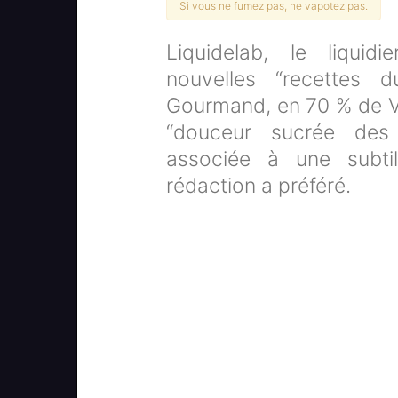
Si vous ne fumez pas, ne vapotez pas.
Liquidelab, le liquidi
nouvelles “recettes
Gourmand, en 70 % de V
“douceur sucrée des
associée à une subti
rédaction a préféré.