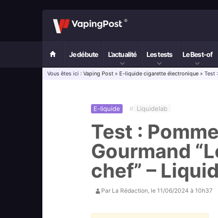
Je débute
L’actualité
Les tests
Le Best-of
Vous êtes ici :
Vaping Post
»
E-liquide cigarette électronique
» Test 
E-liquide
#
Liquidelab
Test : Pomme
Gourmand “Le
chef” – Liqui
Par
La Rédaction
, le
11/06/2024 à 10h37