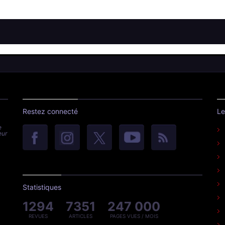
Restez connecté
Le
e
eur
Statistiques
1294
7351
247 000
REVUES
ARTICLES
PAGES VUES / MOIS