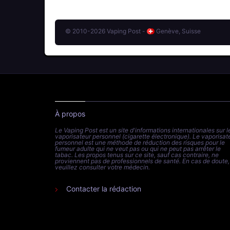
© 2010-2026 Vaping Post -
Genève, Suisse
À propos
Le Vaping Post est un site d'informations internationales sur l
vaporisateur personnel (cigarette électronique). Le vaporisat
personnel est une méthode de réduction des risques pour le
fumeur adulte qui ne veut pas ou qui ne peut pas arrêter le
tabac. Les propos tenus sur ce site, sauf cas contraire, ne
proviennent pas de professionnels de santé. En cas de doute,
veuillez consulter votre médecin.
Contacter la rédaction