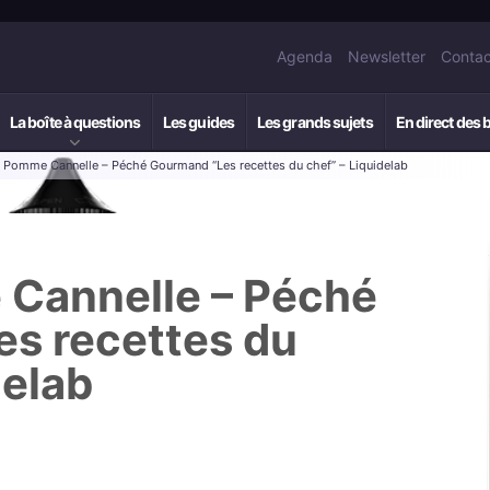
Agenda
Newsletter
Contac
La boîte à questions
Les guides
Les grands sujets
En direct des 
: Pomme Cannelle – Péché Gourmand “Les recettes du chef” – Liquidelab
 Cannelle – Péché
s recettes du
delab