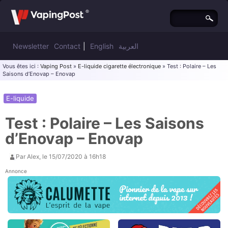
Newsletter
Contact
|
English
العربية
Vous êtes ici :
Vaping Post
»
E-liquide cigarette électronique
» Test : Polaire – Les
Saisons d’Enovap – Enovap
E-liquide
Test : Polaire – Les Saisons
d’Enovap – Enovap
Par
Alex
, le
15/07/2020 à 16h18
Annonce