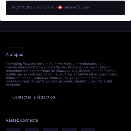
© 2010-2026 Vaping Post -
Genève, Suisse
À propos
Le Vaping Post est un site d'informations internationales sur le
vaporisateur personnel (cigarette électronique). Le vaporisateur
personnel est une méthode de réduction des risques pour le fumeur
adulte qui ne veut pas ou qui ne peut pas arrêter le tabac. Les propos
tenus sur ce site, sauf cas contraire, ne proviennent pas de
professionnels de santé. En cas de doute, veuillez consulter votre
médecin.
Contacter la rédaction
Restez connecté