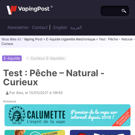
Newsletter
Contact
|
English
العربية
Vous êtes ici :
Vaping Post
»
E-liquide cigarette électronique
» Test : Pêche – Natural -
Curieux
E-liquide
#
Curieux E-liquides
Test : Pêche – Natural -
Curieux
Par
Alex
, le
10/05/2021 à 16h55
Annonce