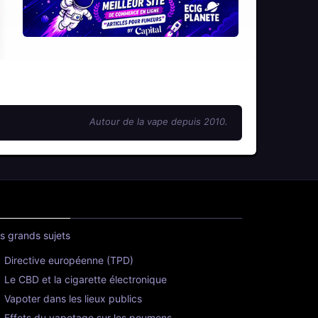
Autour de la vape depuis 2010.
s grands sujets
Directive européenne (TPD)
Le CBD et la cigarette électronique
Vapoter dans les lieux publics
Effets du vapotage sur les poumons