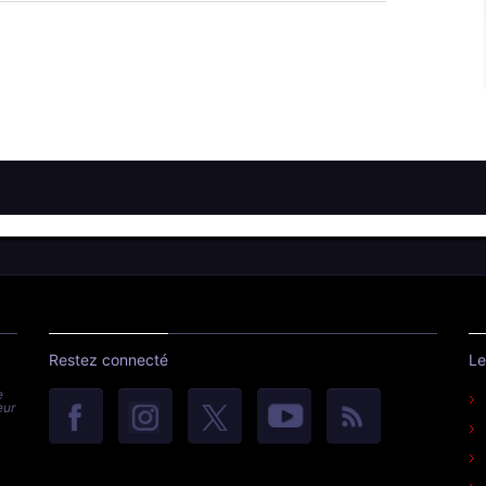
Restez connecté
Le
e
eur