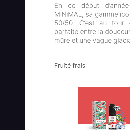
En ce début d’année 
MiNiMAL, sa gamme iconi
50/50. C’est au tour 
parfaite entre la douceu
mûre et une vague glacia
Fruité frais