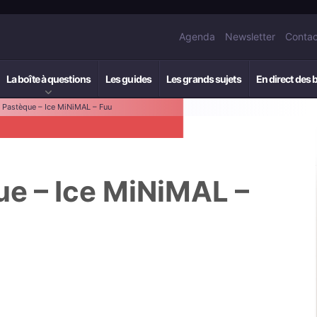
Agenda
Newsletter
Contac
La boîte à questions
Les guides
Les grands sujets
En direct des 
: Pastèque – Ice MiNiMAL – Fuu
ue – Ice MiNiMAL –