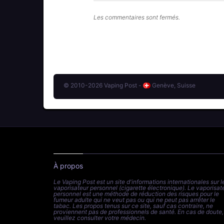
Les commentaires sont fermés.
© 2010-2026 Vaping Post -
Genève, Suisse
À propos
Le Vaping Post est un site d'informations internationales sur l
vaporisateur personnel (cigarette électronique). Le vaporisat
personnel est une méthode de réduction des risques pour le
fumeur adulte qui ne veut pas ou qui ne peut pas arrêter le
tabac. Les propos tenus sur ce site, sauf cas contraire, ne
proviennent pas de professionnels de santé. En cas de doute,
veuillez consulter votre médecin.