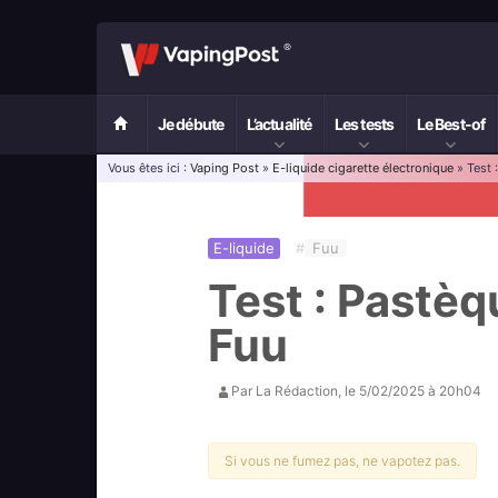
Je débute
L’actualité
Les tests
Le Best-of
Vous êtes ici :
Vaping Post
»
E-liquide cigarette électronique
» Test 
E-liquide
#
Fuu
Test : Pastèq
Fuu
Par
La Rédaction
, le
5/02/2025 à 20h04
Si vous ne fumez pas, ne vapotez pas.