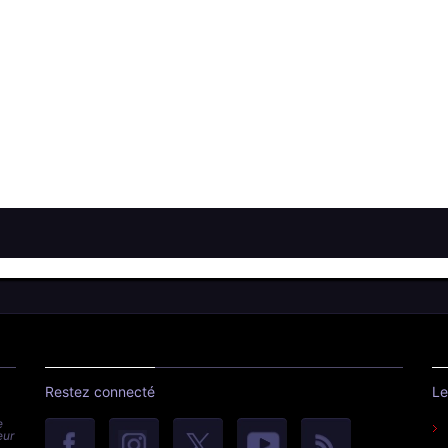
Restez connecté
Le
e
eur