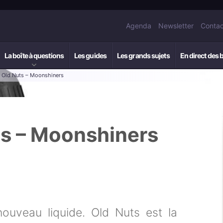
Agenda
Newsletter
Contac
La boîte à questions
Les guides
Les grands sujets
En direct des 
: Old Nuts – Moonshiners
ts – Moonshiners
nouveau liquide. Old Nuts est la