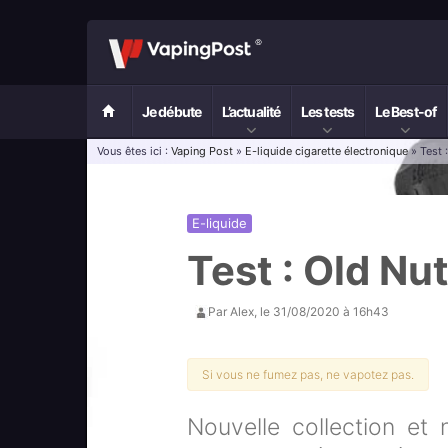
Je débute
L’actualité
Les tests
Le Best-of
Vous êtes ici :
Vaping Post
»
E-liquide cigarette électronique
» Test 
E-liquide
Test : Old Nu
Par
Alex
, le
31/08/2020 à 16h43
Si vous ne fumez pas, ne vapotez pas.
Nouvelle collection et 