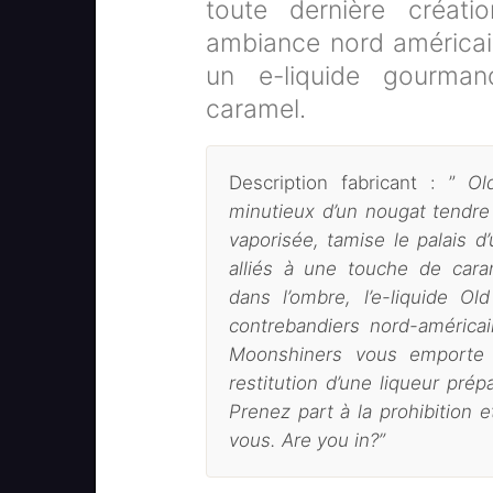
toute dernière créat
ambiance nord américai
un e-liquide gourman
caramel.
Description fabricant : ”
Ol
minutieux d’un nougat tendre 
vaporisée, tamise le palais d
alliés à une touche de car
dans l’ombre, l’e-liquide Ol
contrebandiers nord-américai
Moonshiners vous emporte 
restitution d’une liqueur prép
Prenez part à la prohibition e
vous. Are you in?”