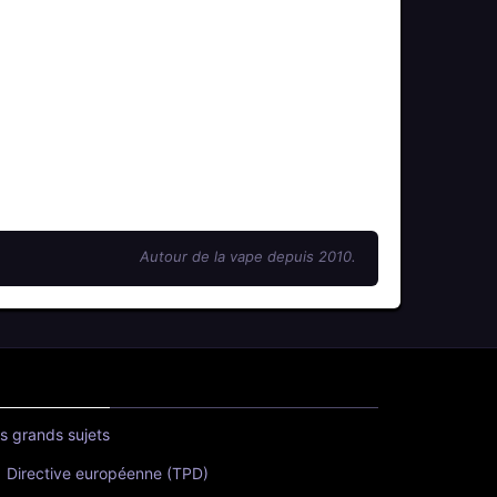
Autour de la vape depuis 2010.
s grands sujets
Directive européenne (TPD)