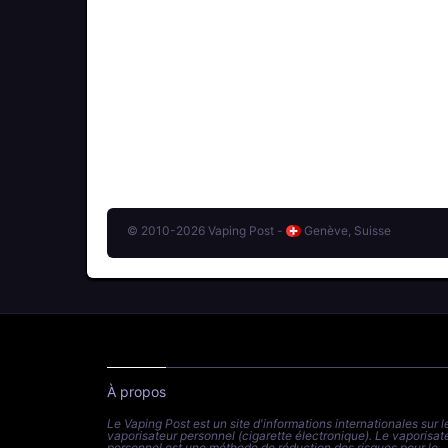
© 2010-2026 Vaping Post -
Genève, Suisse
À propos
Le Vaping Post est un site d'informations internationales sur l
vaporisateur personnel (cigarette électronique). Le vaporisat
personnel est une méthode de réduction des risques pour le