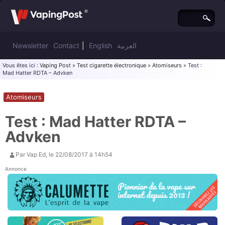
Newsletter
Contact
|
English
العربية
Vous êtes ici :
Vaping Post
»
Test cigarette électronique
»
Atomiseurs
» Test :
Mad Hatter RDTA – Advken
Atomiseurs
Test : Mad Hatter RDTA –
Advken
Par
Vap Ed
, le
22/08/2017 à 14h54
Annonce