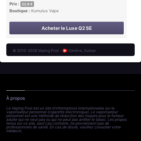
Prix :
22.9 €
Boutique :
Kumulus Vape
Acheter le Luxe Q2 SE
© 2010-2026 Vaping Post -
Genève, Suisse
À propos
Le Vaping Post est un site d'informations internationales sur le
vaporisateur personnel (cigarette électronique). Le vaporisateur
personnel est une méthode de réduction des risques pour le fumeur
adulte qui ne veut pas ou qui ne peut pas arrêter le tabac. Les propos
tenus sur ce site, sauf cas contraire, ne proviennent pas de
professionnels de santé. En cas de doute, veuillez consulter votre
médecin.