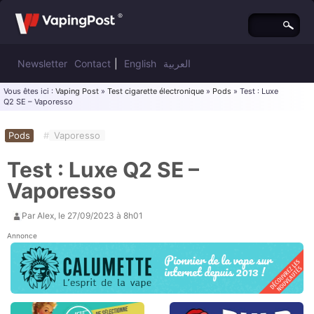
Newsletter
Contact
|
English
العربية
Vous êtes ici :
Vaping Post
»
Test cigarette électronique
»
Pods
» Test : Luxe
Q2 SE – Vaporesso
Pods
#
Vaporesso
Test : Luxe Q2 SE –
Vaporesso
Par
Alex
, le
27/09/2023 à 8h01
Annonce