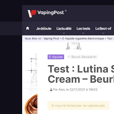
Je débute
L’actualité
Les tests
Le Best-of
Vous êtes ici :
Vaping Post
»
E-liquide cigarette électronique
» Test 
E-liquide
#
Beurk Research
Test : Lutina
Cream – Beur
Par
Alex
, le
22/11/2021 à 19h02
Si vous ne fumez pas, ne vapotez pas.