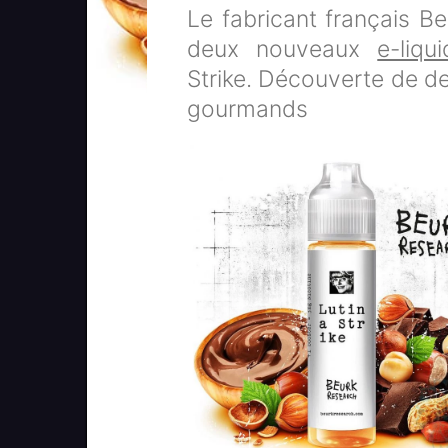
Le fabricant français B
deux nouveaux
e-liqu
Strike. Découverte de de
gourmands