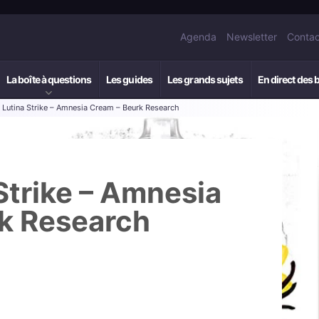
Agenda
Newsletter
Contac
La boîte à questions
Les guides
Les grands sujets
En direct des 
: Lutina Strike – Amnesia Cream – Beurk Research
 Strike – Amnesia
k Research