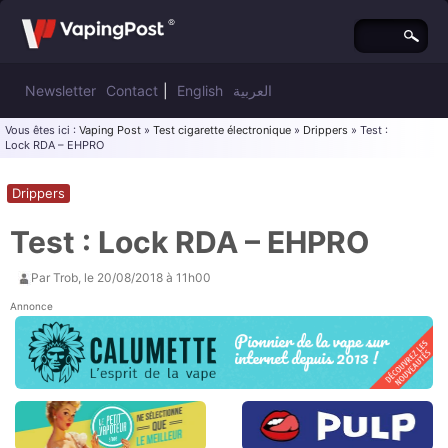
Newsletter
Contact
|
English
العربية
Vous êtes ici :
Vaping Post
»
Test cigarette électronique
»
Drippers
» Test :
Lock RDA – EHPRO
Drippers
Test : Lock RDA – EHPRO
Par
Trob
, le
20/08/2018 à 11h00
Annonce