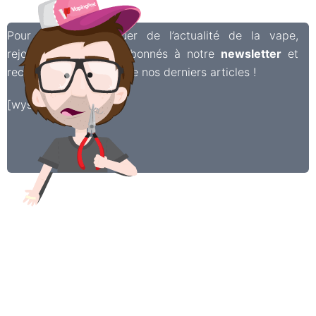
Pour ne rien manquer de l’actualité de la vape,
rejoignez les 6 500 abonnés à notre
newsletter
et
recevez chaque semaine nos derniers articles !
[wysija_form id=”2″]