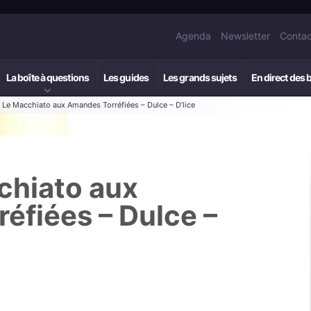
Agenda
Newsletter
Contac
La boîte à questions
Les guides
Les grands sujets
En direct des 
: Le Macchiato aux Amandes Torréfiées – Dulce – D’lice
chiato aux
éfiées – Dulce –