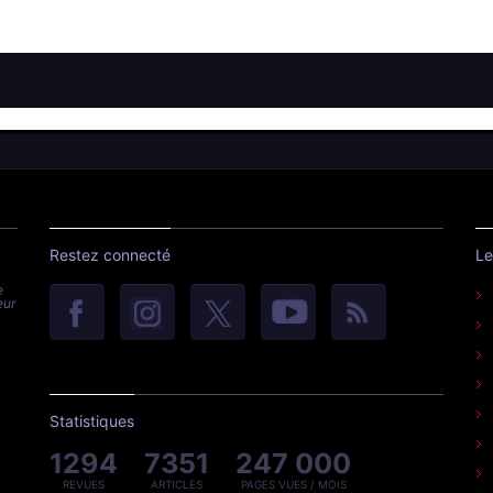
Restez connecté
Le
e
eur
Statistiques
1294
7351
247 000
REVUES
ARTICLES
PAGES VUES / MOIS