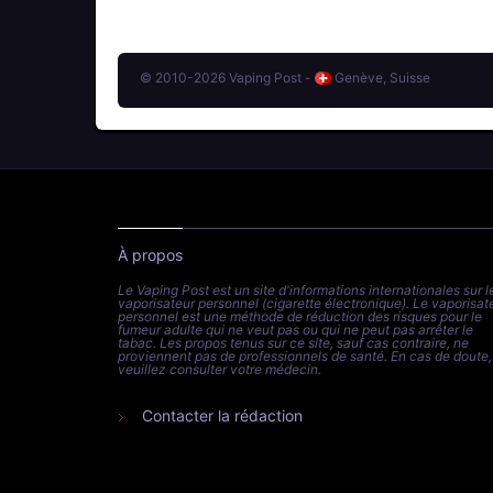
© 2010-2026 Vaping Post -
Genève, Suisse
À propos
Le Vaping Post est un site d'informations internationales sur l
vaporisateur personnel (cigarette électronique). Le vaporisat
personnel est une méthode de réduction des risques pour le
fumeur adulte qui ne veut pas ou qui ne peut pas arrêter le
tabac. Les propos tenus sur ce site, sauf cas contraire, ne
proviennent pas de professionnels de santé. En cas de doute,
veuillez consulter votre médecin.
Contacter la rédaction