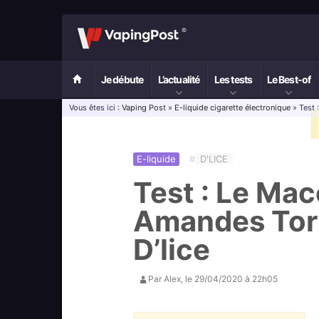
Je débute
L’actualité
Les tests
Le Best-of
Vous êtes ici :
Vaping Post
»
E-liquide cigarette électronique
» Test 
E-liquide
#
D'LICE
Test : Le Mac
Amandes Torr
D’lice
Par
Alex
, le
29/04/2020 à 22h05