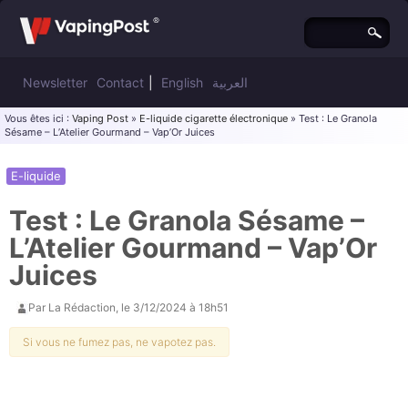
Newsletter
Contact
|
English
العربية
Vous êtes ici :
Vaping Post
»
E-liquide cigarette électronique
» Test : Le Granola
Sésame – L’Atelier Gourmand – Vap’Or Juices
E-liquide
Test : Le Granola Sésame –
L’Atelier Gourmand – Vap’Or
Juices
Par
La Rédaction
, le
3/12/2024 à 18h51
Si vous ne fumez pas, ne vapotez pas.