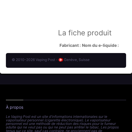
La fiche produit
Fabricant :
Nom du e-liquide :
© 2010-2026 Vaping Post -
Genève, Suisse
À propos
Le Vaping Post est un site d'informations internationales sur le
vaporisateur personnel (cigarette électronique). Le vaporisateur
personnel est une méthode de réduction des risques pour le fumeur
adulte qui ne veut pas ou qui ne peut pas arrêter le tabac. Les propos
tenus sur ce site, sauf cas contraire, ne proviennent pas de