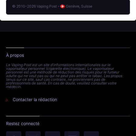
© 2010-2026 Vaping Post -
Genève, Suisse
À propos
Le Vaping Post est un site d'informations internationales sur le
vaporisateur personnel (cigarette électronique). Le vaporisateur
personnel est une méthode de réduction des risques pour le fumeur
adulte qui ne veut pas ou qui ne peut pas arrêter le tabac. Les propos
tenus sur ce site, sauf cas contraire, ne proviennent pas de
professionnels de santé. En cas de doute, veuillez consulter votre
médecin.
Contacter la rédaction
Restez connecté