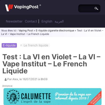
Newsletter
Contact
|
English
العربية
Vous êtes ici :
Vaping Post
»
E-liquide cigarette électronique
» Test : La VI en Violet –
La VI – Vape Institut – Le French Liquide
E-liquide
#
Le french liquide
Test : La VI en Violet – La VI –
Vape Institut – Le French
Liquide
Par
Alex
, le
16/07/2021 à 8h09
Annonce