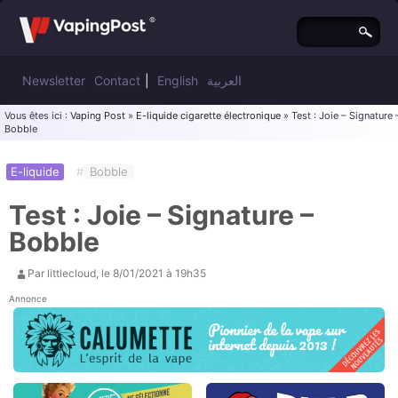
Newsletter
Contact
|
English
العربية
Vous êtes ici :
Vaping Post
»
E-liquide cigarette électronique
» Test : Joie – Signature 
Bobble
E-liquide
#
Bobble
Test : Joie – Signature –
Bobble
Par
littlecloud
, le
8/01/2021 à 19h35
Annonce