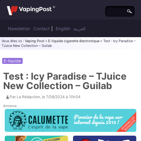
Newsletter
Contact
|
English
العربية
Vous êtes ici :
Vaping Post
»
E-liquide cigarette électronique
» Test : Icy Paradise –
TJuice New Collection – Guilab
E-liquide
Test : Icy Paradise – TJuice
New Collection – Guilab
Par
La Rédaction
, le
7/08/2024 à 10h34
Annonce