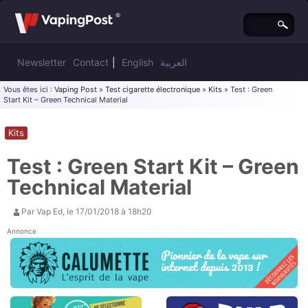
Newsletter
Contact
|
English
العربية
Vous êtes ici :
Vaping Post
»
Test cigarette électronique
»
Kits
» Test : Green
Start Kit – Green Technical Material
Kits
Test : Green Start Kit – Green
Technical Material
Par
Vap Ed
, le
17/01/2018 à 18h20
Annonce