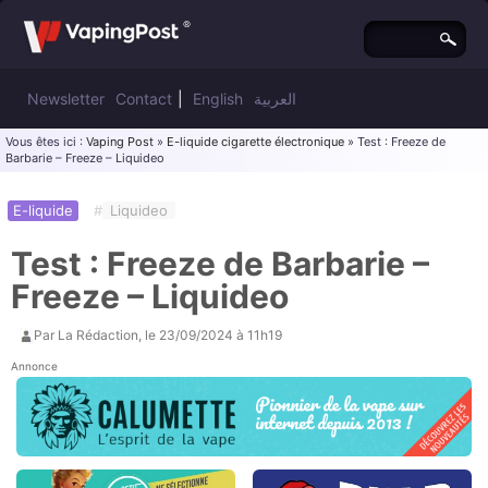
Newsletter
Contact
|
English
العربية
Vous êtes ici :
Vaping Post
»
E-liquide cigarette électronique
» Test : Freeze de
Barbarie – Freeze – Liquideo
E-liquide
#
Liquideo
Test : Freeze de Barbarie –
Freeze – Liquideo
Par
La Rédaction
, le
23/09/2024 à 11h19
Annonce