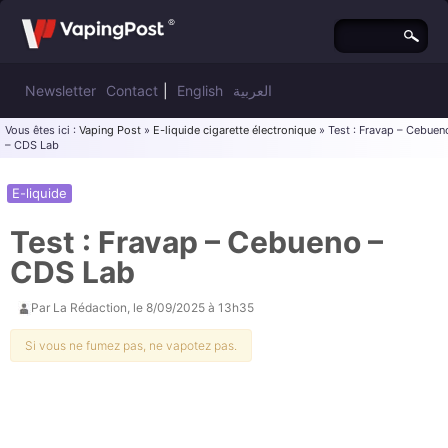
Newsletter
Contact
|
English
العربية
Vous êtes ici :
Vaping Post
»
E-liquide cigarette électronique
» Test : Fravap – Cebuen
– CDS Lab
E-liquide
Test : Fravap – Cebueno –
CDS Lab
Par
La Rédaction
, le
8/09/2025 à 13h35
Si vous ne fumez pas, ne vapotez pas.