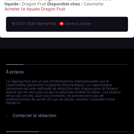
liquide :
Dragon Fruit
Disponible chez :
Calumette
Acheter l'e-liquide Dragon Fruit
© 2010-2026 Vaping Post -
Genève, Suisse
À propos
Le Vaping Post est un site d'informations internationales sur le
vaporisateur personnel (cigarette électronique). Le vaporisateur
personnel est une méthode de réduction des risques pour le fumeur
adulte qui ne veut pas ou qui ne peut pas arrêter le tabac. Les propos
tenus sur ce site, sauf cas contraire, ne proviennent pas de
professionnels de santé. En cas de doute, veuillez consulter votre
médecin.
Contacter la rédaction