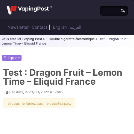
Newsletter
Contact
|
English
العربية
Vous êtes ici :
Vaping Post
»
E-liquide cigarette électronique
» Test : Dragon Fruit –
Lemon Time – Eliquid France
E-liquide
Test : Dragon Fruit – Lemon
Time – Eliquid France
Par
Alex
, le
23/03/2022 à 17h02
Si vous ne fumez pas, ne vapotez pas.