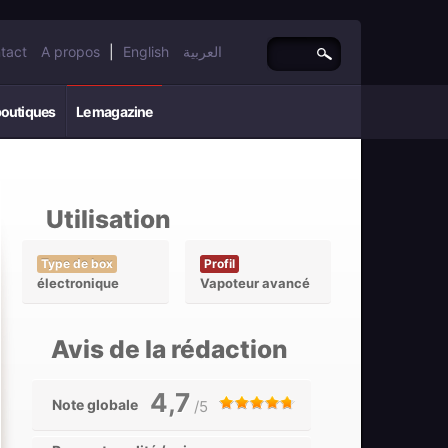
tact
A propos
|
English
العربية
boutiques
Le magazine
Utilisation
Type de box
Profil
électronique
Vapoteur avancé
Avis de la rédaction
4,7
Note globale
/5