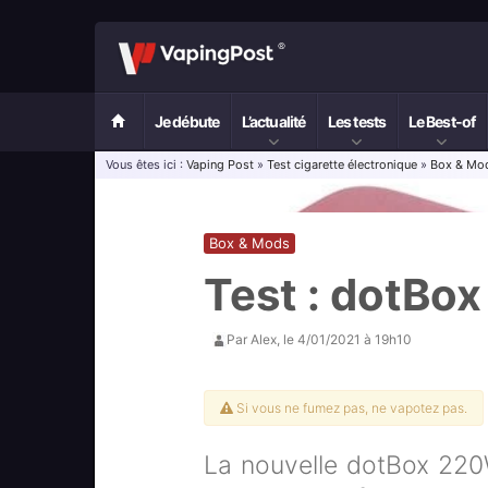
Je débute
L’actualité
Les tests
Le Best-of
Vous êtes ici :
Vaping Post
»
Test cigarette électronique
»
Box & Mo
Box & Mods
Test : dotBo
Par
Alex
, le
4/01/2021 à 19h10
Si vous ne fumez pas, ne vapotez pas.
La nouvelle dotBox 220