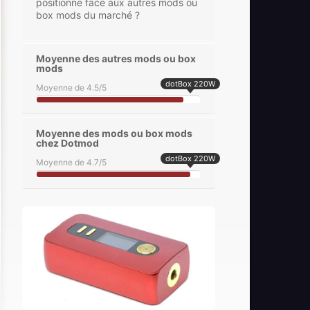
positionne face aux autres mods ou
box mods du marché ?
Moyenne des autres mods ou box
mods
dotBox 220W
Moyenne de 4.5/5
Moyenne des mods ou box mods
chez Dotmod
dotBox 220W
Moyenne de 4.7/5