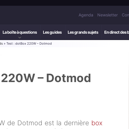
Agenda
Newsletter
Con
La boîte à questions
Les guides
Les grands sujets
En direct des 
ds
» Test : dotBox 220W – Dotmod
x 220W – Dotmod
W de Dotmod est la dernière
box