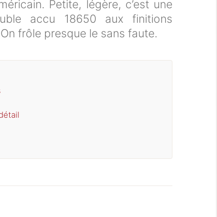
éricain. Petite, légère, c’est une
uble accu 18650 aux finitions
 On frôle presque le sans faute.
s
étail