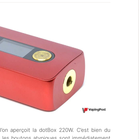
’on aperçoit la dotBox 220W. C’est bien du
s, les boutons atypiques sont immédiatement