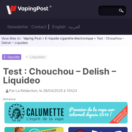
Newsletter
Contact
|
English
العربية
Vous êtes ici :
Vaping Post
»
E-liquide cigarette électronique
» Test : Chouchou –
Delish – Liquideo
E-liquide
#
Liquideo
Test : Chouchou – Delish –
Liquideo
Par
La Rédaction
, le
28/04/2025 à 10h23
Annonce