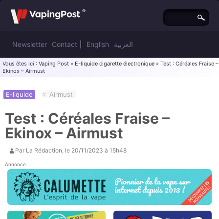
Newsletter
Contact
|
English
العربية
Vous êtes ici :
Vaping Post
»
E-liquide cigarette électronique
» Test : Céréales Fraise –
Ekinox – Airmust
E-liquide
#
Airmust
Test : Céréales Fraise –
Ekinox – Airmust
Par
La Rédaction
, le
20/11/2023 à 15h48
Annonce