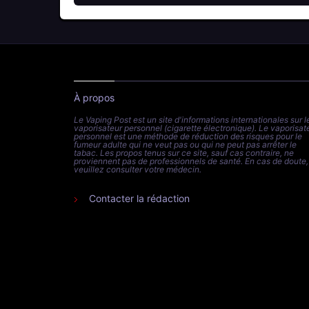
À propos
Le Vaping Post est un site d'informations internationales sur l
vaporisateur personnel (cigarette électronique). Le vaporisat
personnel est une méthode de réduction des risques pour le
fumeur adulte qui ne veut pas ou qui ne peut pas arrêter le
tabac. Les propos tenus sur ce site, sauf cas contraire, ne
proviennent pas de professionnels de santé. En cas de doute,
veuillez consulter votre médecin.
Contacter la rédaction