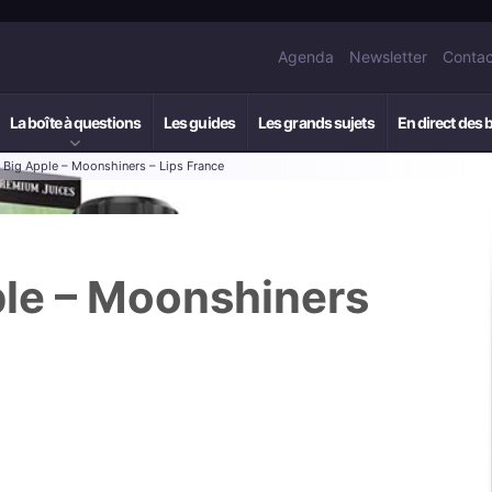
Agenda
Newsletter
Contac
La boîte à questions
Les guides
Les grands sujets
En direct des 
: Big Apple – Moonshiners – Lips France
ple – Moonshiners