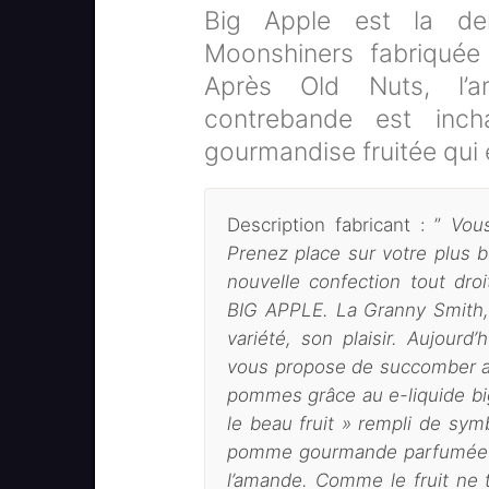
Big Apple est la de
Moonshiners fabriquée 
Après Old Nuts, l’a
contrebande est inc
gourmandise fruitée qui é
Description fabricant : ”
Vou
Prenez place sur votre plus b
nouvelle confection tout droi
BIG APPLE. La Granny Smith, 
variété, son plaisir. Aujourd
vous propose de succomber au 
pommes grâce au e-liquide bi
le beau fruit » rempli de sym
pomme gourmande parfumée à 
l’amande. Comme le fruit ne 