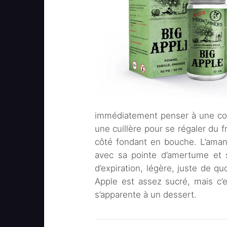
immédiatement penser à une com
une cuillère pour se régaler du f
côté fondant en bouche. L’aman
avec sa pointe d’amertume et s
d’expiration, légère, juste de qu
Apple est assez sucré, mais c’
s’apparente à un dessert.