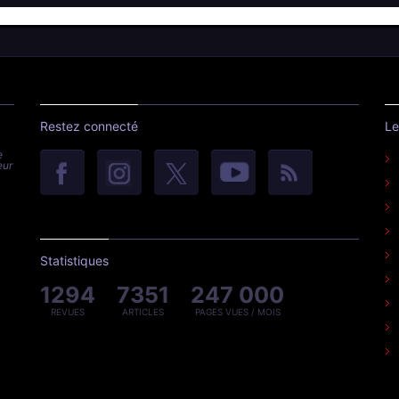
Restez connecté
Le
e
eur
Statistiques
1294
7351
247 000
REVUES
ARTICLES
PAGES VUES / MOIS