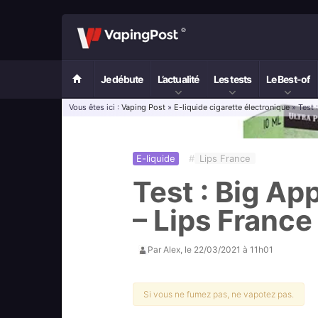
Je débute
L’actualité
Les tests
Le Best-of
Vous êtes ici :
Vaping Post
»
E-liquide cigarette électronique
» Test 
E-liquide
#
Lips France
Test : Big Ap
– Lips France
Par
Alex
, le
22/03/2021 à 11h01
Si vous ne fumez pas, ne vapotez pas.