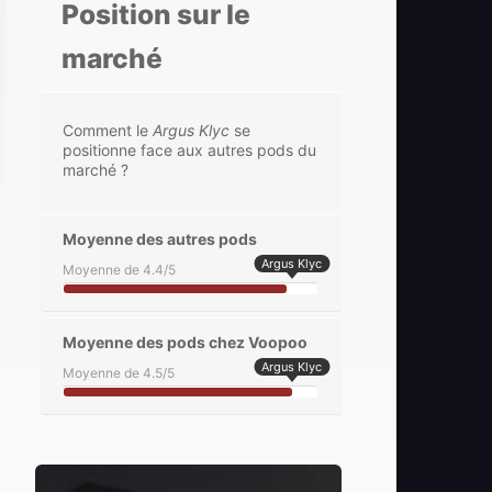
Position sur le
marché
Comment le
Argus Klyc
se
positionne face aux autres pods du
marché ?
Moyenne des autres pods
Argus Klyc
Moyenne de 4.4/5
Moyenne des pods chez Voopoo
Argus Klyc
Moyenne de 4.5/5