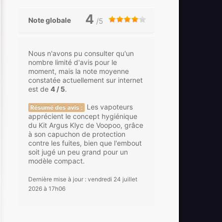
4
Note globale
/5
Nous n'avons pu consulter qu'un
nombre limité d'avis pour le
moment, mais la note moyenne
constatée actuellement sur internet
est de
4 / 5
.
Les vapoteurs
Résumé des avis :
apprécient le concept hygiénique
du Kit Argus Klyc de Voopoo, grâce
à son capuchon de protection
contre les fuites, bien que l'embout
soit jugé un peu grand pour un
modèle compact.
Dernière mise à jour : vendredi 24 juillet
2026 à 17h06