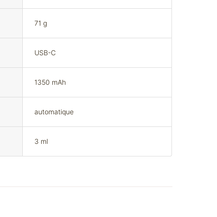
71 g
USB-C
1350 mAh
automatique
3 ml