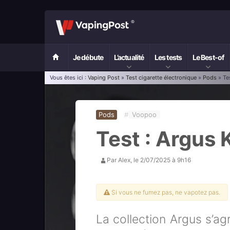
Je débute
L’actualité
Les tests
Le Best-of
Vous êtes ici :
Vaping Post
»
Test cigarette électronique
»
Pods
» Te
Pods
#
Voopoo
Test : Argus 
Par
Alex
, le
2/07/2025 à 9h16
Si vous ne fumez pas, ne vapotez pas.
La collection Argus s’ag