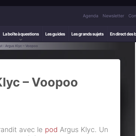
Agenda
Newsletter
Con
La boîte à questions
Les guides
Les grands sujets
En direct des 
st : Argus Klyc – Voopoo
Klyc – Voopoo
randit avec le
pod
Argus Klyc. Un