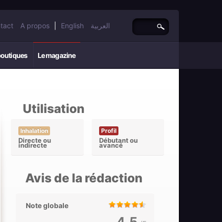
tact
A propos
|
English
العربية
boutiques
Le magazine
Utilisation
Inhalation
Profil
Directe ou
Débutant ou
indirecte
avancé
Avis de la rédaction
Note globale
4,5