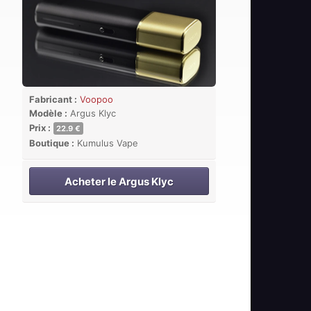
Fabricant :
Voopoo
Modèle :
Argus Klyc
Prix :
22.9 €
Boutique :
Kumulus Vape
Acheter le Argus Klyc