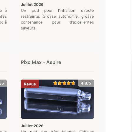
juillet 2026
le à
Un pod pour l'inhaltion directe
ntes
restreinte. Grosse autonomie, grosse
od à
contenance pour d'excellentes
saveurs.
Pixo Max – Aspire
/5
4.8/5
juillet 2026
deux
Un pod aux très bonnes finitions