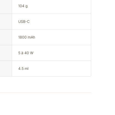
104 g
USB-C
1800 mAh
5 à 40 W
4.5 ml