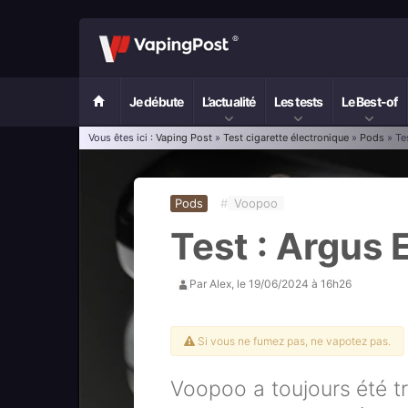
Je débute
L’actualité
Les tests
Le Best-of
Vous êtes ici :
Vaping Post
»
Test cigarette électronique
»
Pods
» Te
Pods
#
Voopoo
Test : Argus
Par
Alex
, le
19/06/2024 à 16h26
Si vous ne fumez pas, ne vapotez pas.
Voopoo a toujours été t