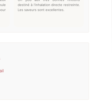
ule
destiné à l'inhalation directe restreinte.
pour
Les saveurs sont excellentes.
s
il