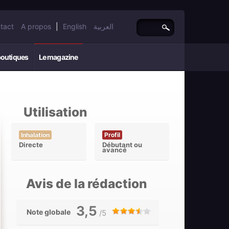
tact
A propos
|
English
العربية
boutiques
Le magazine
Utilisation
Inhalation
Profil
Directe
Débutant ou
avancé
Avis de la rédaction
3,5
Note globale
/5