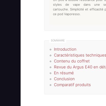
styles de vape dans une se
cartouche. Simplicité et efficacité 
ce pod Vaporesso.
Introduction
Caractéristiques technique
Contenu du coffret
Revue du Argus E40 en déta
En résumé
Conclusion
Comparatif produits