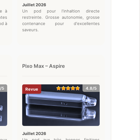
juillet 2026
le à
Un pod pour l'inhaltion directe
ntes
restreinte. Grosse autonomie, grosse
od à
contenance pour d'excellentes
saveurs.
Pixo Max – Aspire
/5
4.8/5
juillet 2026
deux
Un pod aux très bonnes finitions