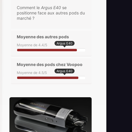
Comment le
Argus E40
se
positionne face aux autres pods du
marché ?
Moyenne des autres pods
Argus E40
Moyenne de 4.4/5
Moyenne des pods chez Voopoo
Argus E40
Moyenne de 4.5/5