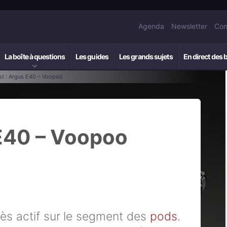
Agenda
Newsletter
Con
La boîte à questions
Les guides
Les grands sujets
En direct des 
st : Argus E40 – Voopoo
 E40 – Voopoo
rès actif sur le segment des
pods
.