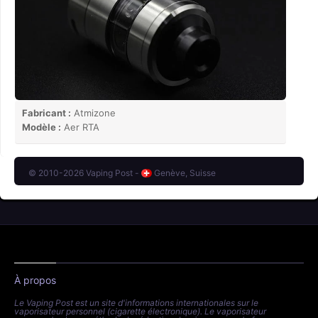
Fabricant :
Atmizone
Modèle :
Aer RTA
© 2010-2026 Vaping Post -
Genève, Suisse
À propos
Le Vaping Post est un site d'informations internationales sur le
vaporisateur personnel (cigarette électronique). Le vaporisateur