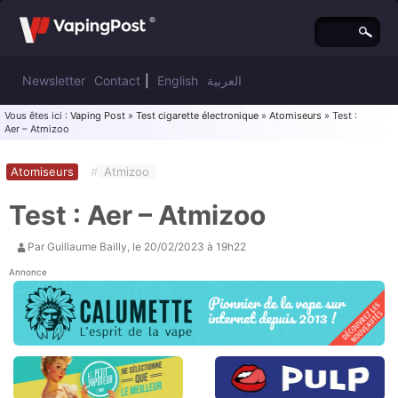
Newsletter
Contact
|
English
العربية
Vous êtes ici :
Vaping Post
»
Test cigarette électronique
»
Atomiseurs
» Test :
Aer – Atmizoo
Atomiseurs
#
Atmizoo
Test : Aer – Atmizoo
Par
Guillaume Bailly
, le
20/02/2023 à 19h22
Annonce