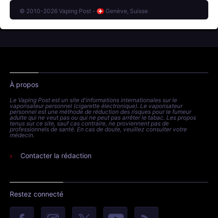
© 2010-2026 Vaping Post -
Genève, Suisse
À propos
Le Vaping Post est un site d'informations internationales sur le
vaporisateur personnel (cigarette électronique). Le vaporisateur
personnel est une méthode de réduction des risques pour le fumeur
adulte qui ne veut pas ou qui ne peut pas arrêter le tabac. Les propos
tenus sur ce site, sauf cas contraire, ne proviennent pas de
professionnels de santé. En cas de doute, veuillez consulter votre
médecin.
Contacter la rédaction
Restez connecté