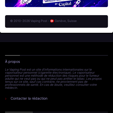
© 2010-2026 Vaping Post -
Genève, Suisse
À propos
Le Vaping Post est un site d'informations internationales sur le
vaporisateur personnel (cigarette électronique). Le vaporisateur
personnel est une méthode de réduction des risques pour le fumeur
adulte qui ne veut pas ou qui ne peut pas arrêter le tabac. Les propos
tenus sur ce site, sauf cas contraire, ne proviennent pas de
professionnels de santé. En cas de doute, veuillez consulter votre
médecin.
Contacter la rédaction