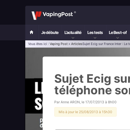
Je débute
L’actualité
Les tests
Le Best-of
Vous êtes ici :
Vaping Post
»
Articles
Sujet Ecig sur France Inter : Le
Sujet Ecig sur
téléphone so
Par
Anne ARON
, le
17/07/2013 à 8h00
Mis à jour le 25/08/2013 à 15h30