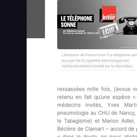
L’émission de France Inter “Le téléphone so
au sujet de la cigarette électronique est
malheureusement tombé sur le répondeur.
ressassées mille fois, j’avoue n
retenu en fait qu’une espèce «
médecins invités, Yves Mart
pneumologie au CHU de Nancy, 
le Tabagisme) et Marion Adler,
Béclère de Clamart – accord de 
« dans le doute, ne nous abst