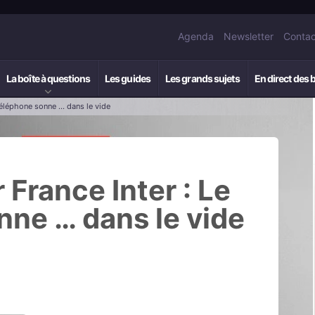
Agenda
Newsletter
Contac
La boîte à questions
Les guides
Les grands sujets
En direct des 
 téléphone sonne … dans le vide
 France Inter : Le
nne … dans le vide