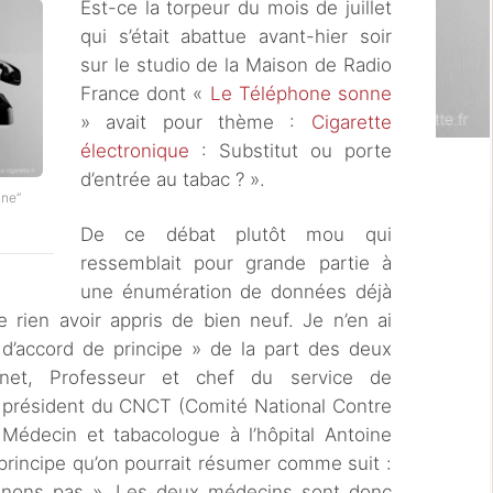
Est-ce la torpeur du mois de juillet
qui s’était abattue avant-hier soir
sur le studio de la Maison de Radio
France dont «
Le Téléphone sonne
» avait pour thème :
Cigarette
électronique
: Substitut ou porte
d’entrée au tabac ? ».
nne”
De ce débat plutôt mou qui
ressemblait pour grande partie à
une énumération de données déjà
e rien avoir appris de bien neuf. Je n’en ai
 d’accord de principe » de la part des deux
inet, Professeur et chef du service de
président du CNCT (Comité National Contre
 Médecin et tabacologue à l’hôpital Antoine
principe qu’on pourrait résumer comme suit :
enons pas ». Les deux médecins sont donc