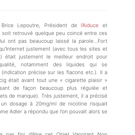
Brice Lepoutre, Président de
l’Aiduce
et
se soit retrouvé quelque peu coincé entre ces
ui ont pas beaucoup laissé la parole…Fort
u’Internet justement (avec tous les sites et
 était justement le meilleur endroit pour
qualité, notamment des liquides qui se
(indication précise sur les flacons etc.). Il a
ig était avant tout une « cigarette plaisir »
aisant de façon beaucoup plus régulée et
ets de manque). Très justement, il a précisé
 un dosage à 20mg/ml de nicotine risquait
ame Adler a répondu que l’on pouvait alors se
’a pas fini d’être cet Objet Vapotant Non