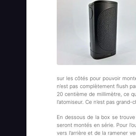
sur les côtés pour pouvoir monter
n’est pas complètement flush par
20 centième de millimètre, ce qui
l’atomiseur. Ce n’est pas grand-ch
En dessous de la box se trouve 
seront montés en série. Pour l’ouvr
vers l’arrière et de la ramener v