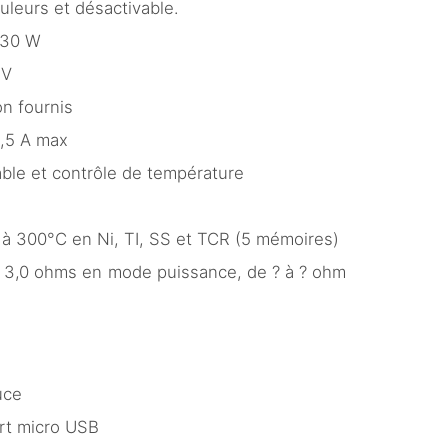
uleurs et désactivable.
230 W
 V
on fournis
2,5 A max
ble et contrôle de température
 à 300°C en Ni, TI, SS et TCR (5 mémoires)
 à 3,0 ohms en mode puissance, de ? à ? ohm
uce
rt micro USB