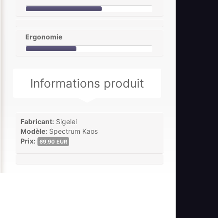
Ergonomie
Informations produit
Fabricant:
Sigelei
Modèle:
Spectrum Kaos
Prix:
69,90 EUR