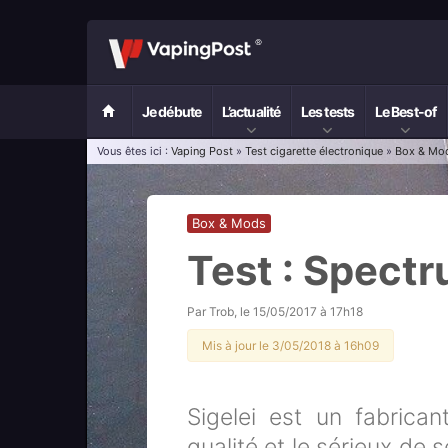
Je débute
L’actualité
Les tests
Le Best-of
Vous êtes ici :
Vaping Post
»
Test cigarette électronique
»
Box & Mo
Box & Mods
Test : Spectr
Par
Trob
, le
15/05/2017 à 17h18
Mis à jour le 3/05/2018 à 16h09
Sigelei est un fabrica
qualité et le sérieux de 