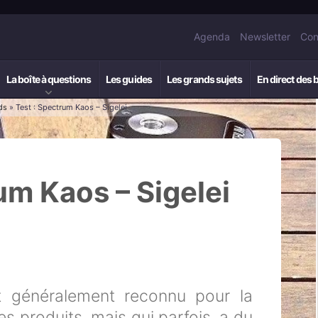
Agenda
Newsletter
Con
La boîte à questions
Les guides
Les grands sujets
En direct des 
ds
» Test : Spectrum Kaos – Sigelei
um Kaos – Sigelei
nt généralement reconnu pour la
ses produits, mais qui parfois, a du