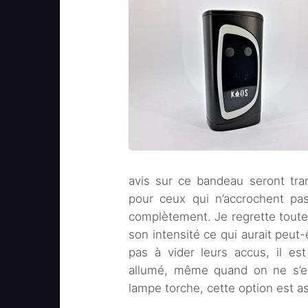
avis sur ce bandeau seront tra
pour ceux qui n’accrochent pas
complètement. Je regrette toutefo
son intensité ce qui aurait peut-
pas à vider leurs accus, il es
allumé, même quand on ne s’en
lampe torche, cette option est a