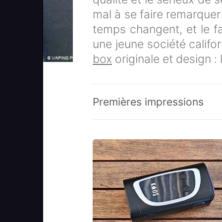
mal à se faire remarquer
temps changent, et le fa
une jeune société califo
box
originale et design :
Premières impressions