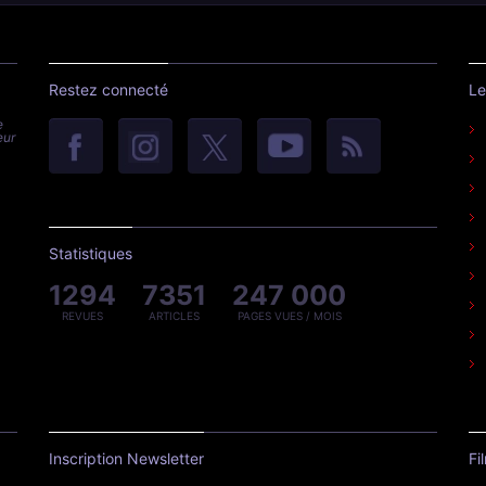
Restez connecté
Le
e
eur
Statistiques
1294
7351
247 000
REVUES
ARTICLES
PAGES VUES / MOIS
Inscription Newsletter
Fi