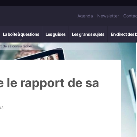
Agenda
Newsletter
Contac
La boîte à questions
Les guides
Les grands sujets
En direct des 
t de sa consultation
 le rapport de sa
03