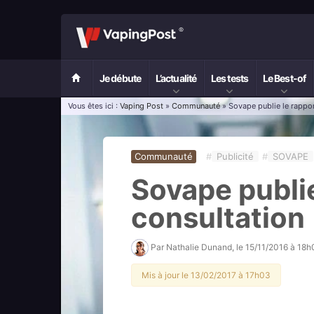
Je débute
L’actualité
Les tests
Le Best-of
Vous êtes ici :
Vaping Post
»
Communauté
» Sovape publie le rappor
Communauté
#
Publicité
#
SOVAPE
Sovape publie
consultation
Par
Nathalie Dunand
, le
15/11/2016 à 18h
Mis à jour le 13/02/2017 à 17h03