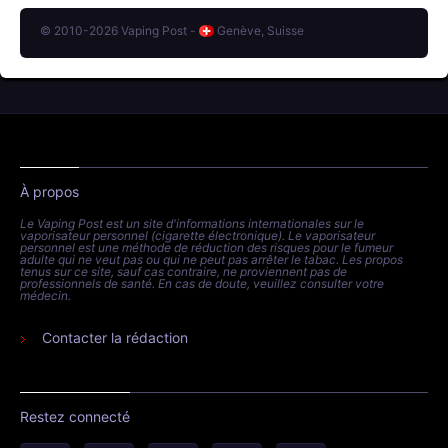
© 2010-2026 Vaping Post -
Genève, Suisse
À propos
Le Vaping Post est un site d'informations internationales sur le
vaporisateur personnel (cigarette électronique). Le vaporisateur
personnel est une méthode de réduction des risques pour le fumeur
adulte qui ne veut pas ou qui ne peut pas arrêter le tabac. Les propos
tenus sur ce site, sauf cas contraire, ne proviennent pas de
professionnels de santé. En cas de doute, veuillez consulter votre
médecin.
Contacter la rédaction
Restez connecté