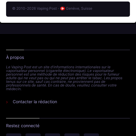
© 2010-2026 Vaping Post -
Genève, Suisse
À propos
Le Vaping Post est un site d'informations internationales sur le
vaporisateur personnel (cigarette électronique). Le vaporisateur
personnel est une méthode de réduction des risques pour le fumeur
adulte qui ne veut pas ou qui ne peut pas arrêter le tabac. Les propos
tenus sur ce site, sauf cas contraire, ne proviennent pas de
professionnels de santé. En cas de doute, veuillez consulter votre
médecin.
Contacter la rédaction
Restez connecté